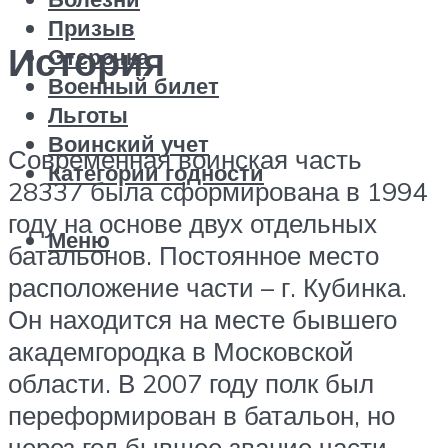
Призыв
История
Отсрочка
Военный билет
Льготы
Воинский учет
Современная воинская часть
Категории годности
28337 была сформирована в 1994
году на основе двух отдельных
Меню
батальонов. Постоянное место
расположение части – г. Кубинка.
Он находится на месте бывшего
академгородка в Московской
области. В 2007 году полк был
переформирован в батальон, но
через год бывшее звание части