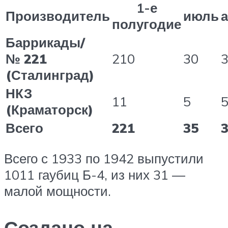
1-е
Производитель
июль
а
полугодие
Баррикады/
№ 221
210
30
(Сталинград)
НКЗ
11
5
(Краматорск)
Всего
221
35
Всего с 1933 по 1942 выпустили
1011 гаубиц Б-4, из них 31 —
малой мощности.
Создано на