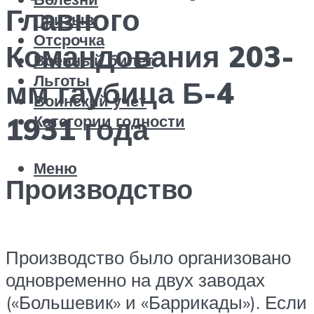
Главного
Призыв
Отсрочка
Командования 203-
Военный билет
Льготы
мм гаубица Б-4
Воинский учет
Категории годности
1931 года
Меню
Производство
Производство было организовано
одновременно на двух заводах
(«Большевик» и «Баррикады»). Если