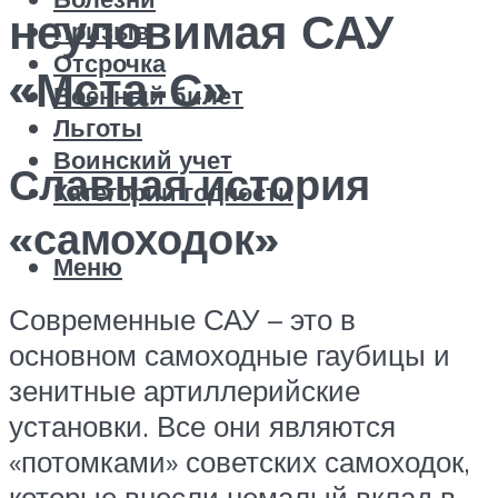
неуловимая САУ
Призыв
Отсрочка
«Мста-С»
Военный билет
Льготы
Воинский учет
Славная история
Категории годности
«самоходок»
Меню
Современные САУ – это в
основном самоходные гаубицы и
зенитные артиллерийские
установки. Все они являются
«потомками» советских самоходок,
которые внесли немалый вклад в