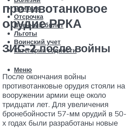
противотанковое
Призыв
Отсрочка
орудие РРКА
Военный билет
Льготы
Воинский учет
ЗИС-2 после войны
Категории годности
Меню
После окончания войны
противотанковые орудия стояли на
вооружении армии еще около
тридцати лет. Для увеличения
бронебойности 57-мм орудий в 50-
х годах были разработаны новые