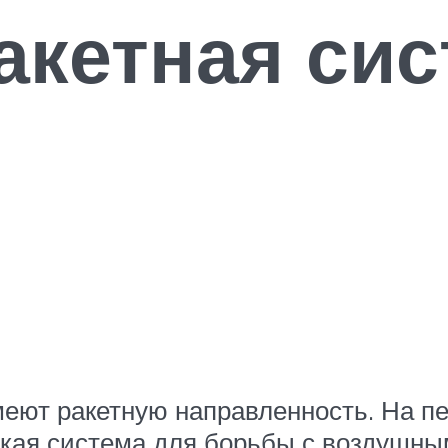
акетная сис
еют ракетную направленность. На пе
ская система для борьбы с воздушны