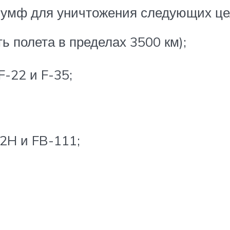
иумф для уничтожения следующих це
ь полета в пределах 3500 км);
F-22 и F-35;
52H и FB-111;