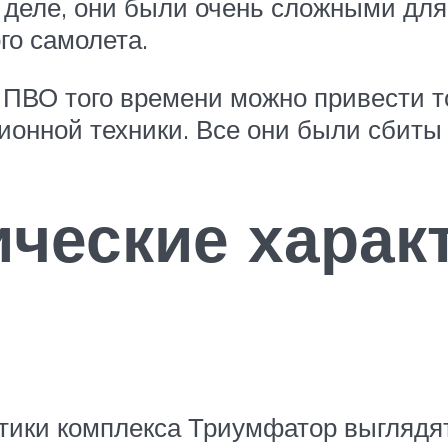
м деле, они были очень сложными для
го самолета.
ПВО того времени можно привести то
ионной техники. Все они были сбит
ические харак
стики комплекса Триумфатор выгляд