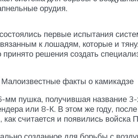
апнельные орудия.
 состоялись первые испытания систе
ивязанным к лошадям, которые и тян
о принято решения создать специал
: Малоизвестные факты о камикадзе
76-мм пушка, получившая название 
дера или 8-К. В этом же году, посл
, как считается и появились войска 
иально созданное для борьбы с воз