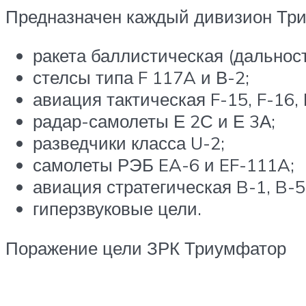
Предназначен каждый дивизион Тр
ракета баллистическая (дальност
стелсы типа F 117A и В-2;
авиация тактическая F-15, F-16, 
радар-самолеты Е 2С и Е 3А;
разведчики класса U-2;
самолеты РЭБ EA-6 и EF-111A;
авиация стратегическая B-1, B-
гиперзвуковые цели.
Поражение цели ЗРК Триумфатор