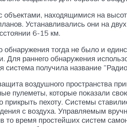
с объектами, находящимися на высоте
ланов. Устанавливались они на двух 
сстоянии 6-15 км.
го обнаружения тогда не было и еди
и. Для раннего обнаружения использ
ая система получила название ”Ради
защита воздушного пространства пр
ные пулеметы, которые показали сво
ло прикрыть пехоту. Системы ставили
адения с воздуха. Управляемым вруч
е в то время простейших систем сам