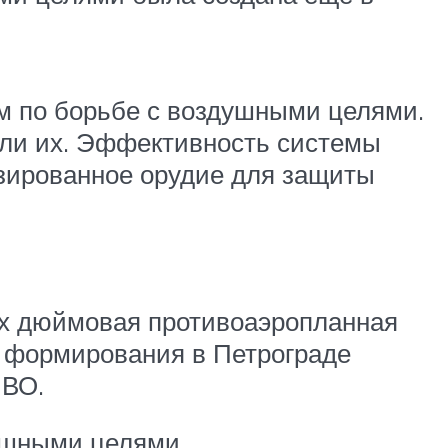
м по борьбе с воздушными целями.
ули их. Эффективность системы
изированное орудие для защиты
3-х дюймовая противоаэропланная
е формирования в Петрограде
ПВО.
душными целями.