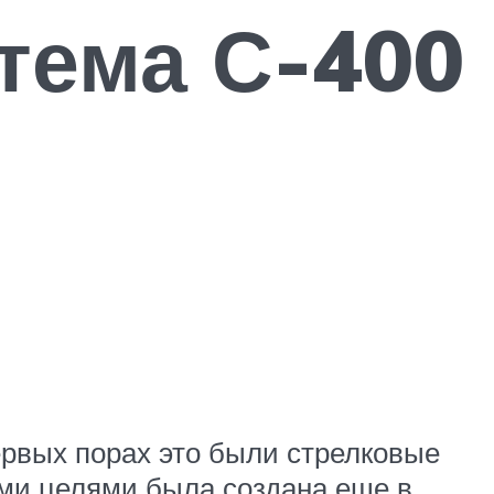
тема С-400
рвых порах это были стрелковые
ми целями была создана еще в