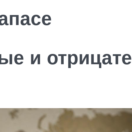
запасе
ые и отрицат