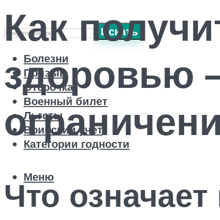
Как получи
Искать
здоровью 
Болезни
Призыв
Отсрочка
Военный билет
ограничен
Льготы
Воинский учет
Категории годности
Меню
Что означает