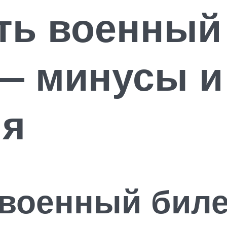
ть военный
— минусы и
ия
 военный биле