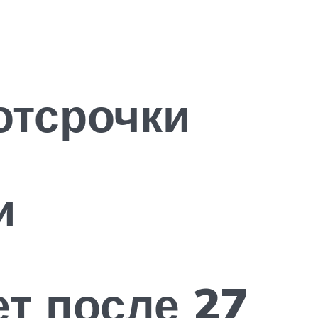
отсрочки
и
т после 27