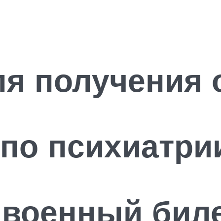
я получения 
по психиатри
 военный биле