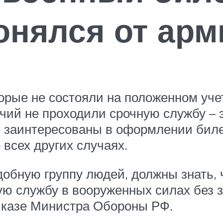
лонялся от арм
орые не состояли на положенном учет
чий не проходили срочную службу – э
е заинтересованы в оформлении билет
 всех других случаях.
обную группу людей, должны знать, ч
ую службу в вооруженных силах без з
риказе Министра Обороны РФ.