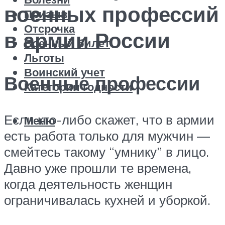
военных профессий
Призыв
Отсрочка
в армии России
Военный билет
Льготы
Воинский учет
Военные профессии
Категории годности
Если кто-либо скажет, что в армии
Меню
есть работа только для мужчин —
смейтесь такому “умнику” в лицо.
Давно уже прошли те времена,
когда деятельность женщин
ограничивалась кухней и уборкой.