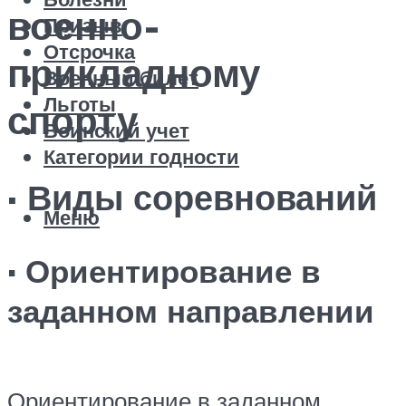
военно-
Призыв
Отсрочка
прикладному
Военный билет
Льготы
спорту
Воинский учет
Категории годности
· Виды соревнований
Меню
· Ориентирование в
заданном направлении
Ориентирование в заданном