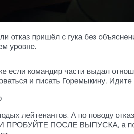
ли отказ пришёл с гука без объясне
ем уровне.
же если командир части выдал отнош
ловаться и писать Горемыкину. Идит
о
одых лейтенантов. А по поводу отказ
РОБУЙТЕ ПОСЛЕ ВЫПУСКА, а потом