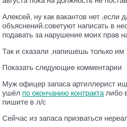
августа пока на должность не поста
Алексей, ну как вакантов нет ,если 
объяснений.советуют написать в нес
подавать за нарушение моих прав н
Так и сказали ,напишешь только им 
Показать следующие комментарии
Муж офицер запаса артиллерист ищет
ушёл
по окончанию контракта
либо в
пишите в л/с
Сейчас из запаса призваться нереа