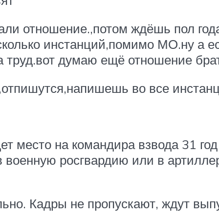
вят
дали отношение.,потом ждёшь пол года 
колько инстанций,помимо МО.ну а есл
а труд.вот думаю ещё отношение брат
,отпишутся,напишешь во все инстанци
 место на командира взвода 31 год 
 военную росгвардию или в артилле
льно. Кадры не пропускают, ждут вы