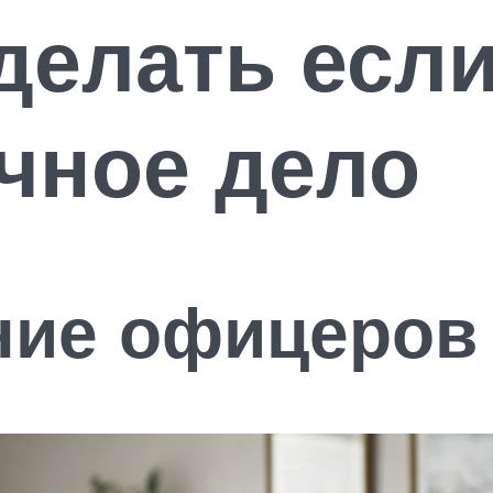
делать есл
чное дело
ние офицеров 