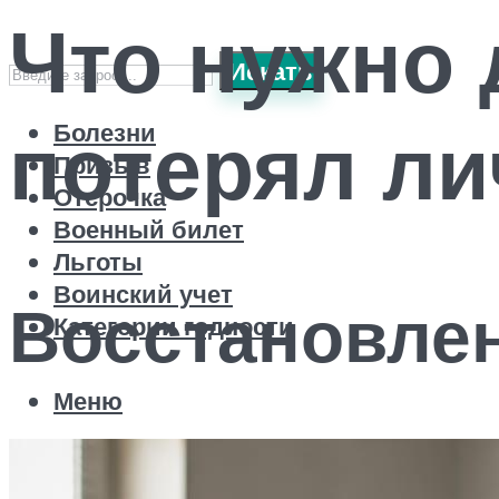
Что нужно 
Искать
потерял ли
Болезни
Призыв
Отсрочка
Военный билет
Льготы
Воинский учет
Восстановле
Категории годности
Меню