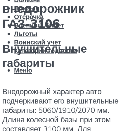
внедорожник
Призыв
Отсрочка
ГАЗ-3106
Военный билет
Льготы
Воинский учет
Внушительные
Категории годности
габариты
Меню
Внедорожный характер авто
подчеркивают его внушительные
габариты: 5060/1910/2070 мм.
Длина колесной базы при этом
составляет 3100 мм. Для