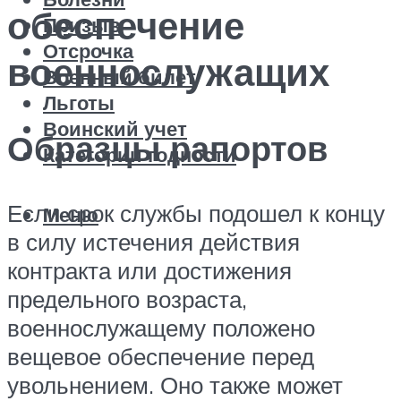
обеспечение
Призыв
Отсрочка
военнослужащих
Военный билет
Льготы
Воинский учет
Образцы рапортов
Категории годности
Если срок службы подошел к концу
Меню
в силу истечения действия
контракта или достижения
предельного возраста,
военнослужащему положено
вещевое обеспечение перед
увольнением. Оно также может