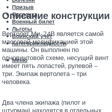
Призыв
Описание конструкции
Отсрочка
Военный билет
Льготы
Вертолет Ми-24В является самой
Воинский учет
массовой модификацией этой
Категории годности
машины. Он выполнен по
одновинтовой схеме, несущий винт
Меню
имеет пять лопастей, рулевой –
три. Экипаж вертолета – три
человека.
Два члена экипажа (пилот и
штурман) находятся в отдельных