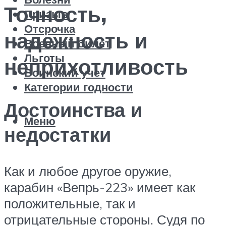
Точность,
Призыв
Отсрочка
надежность и
Военный билет
Льготы
неприхотливость
Воинский учет
Категории годности
Достоинства и
Меню
недостатки
Как и любое другое оружие,
карабин «Вепрь-223» имеет как
положительные, так и
отрицательные стороны. Судя по