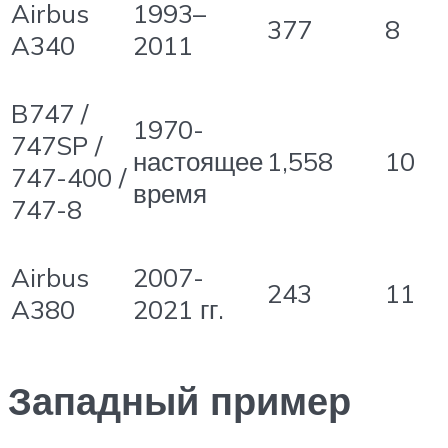
Airbus
1993–
377
8
A340
2011
B747 /
1970-
747SP /
настоящее
1,558
10
747-400 /
время
747-8
Airbus
2007-
243
11
A380
2021 гг.
Западный пример