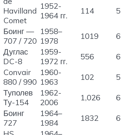
de
1952-
Havilland
114
5
1964 гг.
Comet
Боинг —
1958–
1019
6
707 / 720
1978
Дуглас
1959-
556
6
DC-8
1972 гг.
Convair
1960-
102
5
880 / 990
1963
Туполев
1962-
1,026
6
Ту-154
2006
Боинг
1964–
1832
6
727
1984
HS
1964–