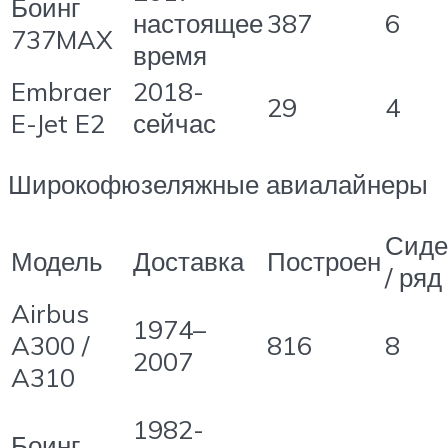
Боинг
настоящее
387
6
737MAX
время
Embraer
2018-
29
4
E-Jet E2
сейчас
Широкофюзеляжные авиалайнеры
Сиде
Модель
Доставка
Построен
/ ряд
Airbus
1974–
A300 /
816
8
2007
A310
1982-
Боинг