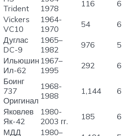
116
6
Trident
1978
Vickers
1964-
54
6
VC10
1970
Дуглас
1965–
976
5
DC-9
1982
Ильюшин
1967–
292
6
Ил-62
1995
Боинг
1968-
737
1,144
6
1988
Оригинал
Яковлев
1980-
185
6
Як-42
2003 гг.
МДД
1980–