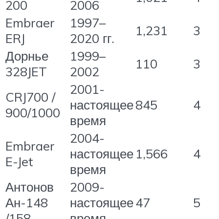
200
2006
Embraer
1997–
1,231
3
ERJ
2020 гг.
Дорнье
1999–
110
3
328JET
2002
2001-
CRJ700 /
настоящее
845
4
900/1000
время
2004-
Embraer
настоящее
1,566
4
E-Jet
время
Антонов
2009-
Ан-148
настоящее
47
5
/158
время