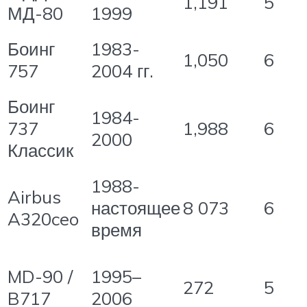
1,191
5
МД-80
1999
Боинг
1983-
1,050
6
757
2004 гг.
Боинг
1984-
737
1,988
6
2000
Классик
1988-
Airbus
настоящее
8 073
6
A320ceo
время
MD-90 /
1995–
272
5
B717
2006