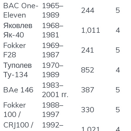
BAC One-
1965–
244
5
Eleven
1989
Яковлев
1968–
1,011
4
Як-40
1981
Fokker
1969–
241
5
F28
1987
Туполев
1970–
852
4
Ту-134
1989
1983–
BAe 146
387
5
2001 гг.
Fokker
1988–
330
5
100 /
1997
CRJ100 /
1992–
1,021
4