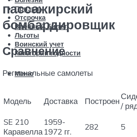
пассажирский
Призыв
Отсрочка
бомбардировщик
Военный билет
Льготы
Воинский учет
Сравнение
Категории годности
Региональные самолеты
Меню
Сид
Модель
Доставка
Построен
/ ря
SE 210
1959-
282
5
Каравелла
1972 гг.