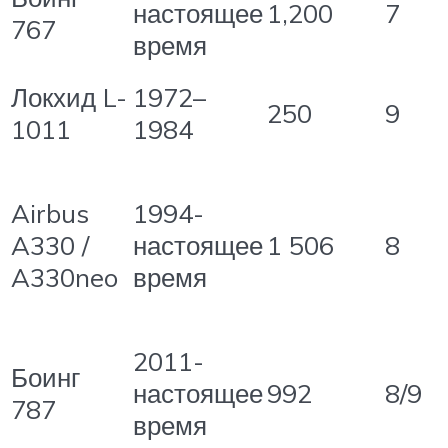
настоящее
1,200
7
767
время
Локхид L-
1972–
250
9
1011
1984
Airbus
1994-
A330 /
настоящее
1 506
8
A330neo
время
2011-
Боинг
настоящее
992
8/9
787
время