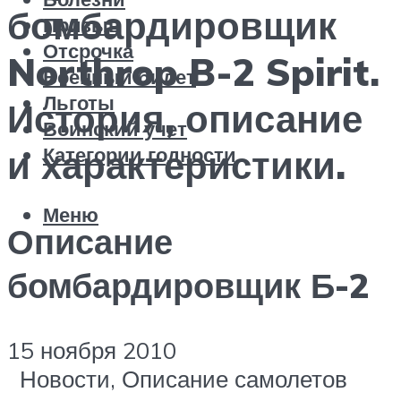
бомбардировщик
Призыв
Отсрочка
Northrop B-2 Spirit.
Военный билет
Льготы
История, описание
Воинский учет
Категории годности
и характеристики.
Меню
Описание
бомбардировщик Б-2
15 ноября 2010
Новости, Описание самолетов