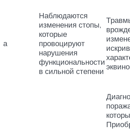
Наблюдаются
Травмы
изменения стопы,
врожде
которые
измен
а
провоцируют
искрив
нарушения
характ
функциональности
эквино
в сильной степени
Диагно
пораж
которы
Приобр