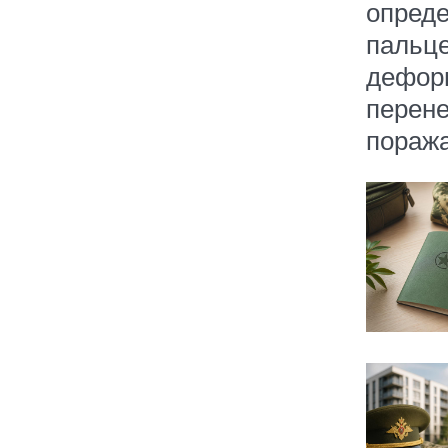
опреде
пальце
деформ
перене
поража