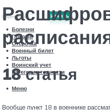
Расшифров
Искать
расписания
Болезни
Призыв
Отсрочка
Военный билет
Льготы
Воинский учет
18 статья
Категории годности
Меню
Вообще пункт 18 в военнике рассмат