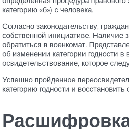
определённая процедура правового х
категорию «б») с человека.
Согласно законодательству, гражда
собственной инициативе. Наличие з
обратиться в военкомат. Представ
об изменении категории годности в
освидетельствование, которое следу
Успешно пройденное переосвидетел
категорию годности и восстановить 
Расшифровк