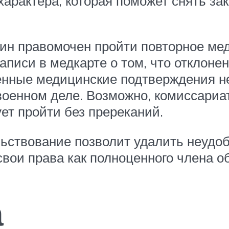
арактера, которая поможет снять зак
нин правомочен пройти повторное ме
аписи в медкарте о том, что отклоне
ленные медицинские подтверждения 
 военном деле. Возможно, комиссари
ет пройти без пререканий.
ьствование позволит удалить неудоб
свои права как полноценного члена о
а