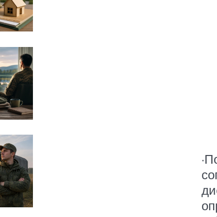
·П
со
ди
оп