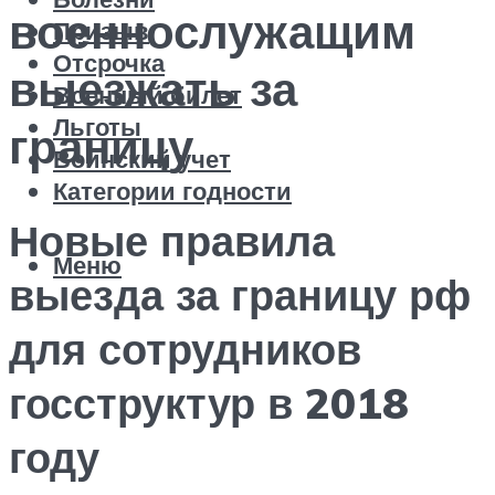
военнослужащим
Призыв
Отсрочка
выезжать за
Военный билет
Льготы
границу
Воинский учет
Категории годности
Новые правила
Меню
выезда за границу рф
для сотрудников
госструктур в 2018
году