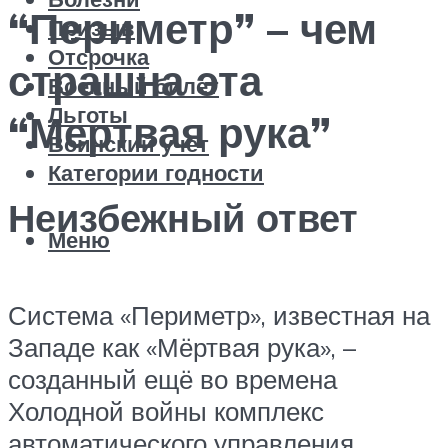
“Периметр” – чем
Призыв
Отсрочка
страшна эта
Военный билет
Льготы
“Мертвая рука”
Воинский учет
Категории годности
Неизбежный ответ
Меню
Система «Периметр», известная на
Западе как «Мёртвая рука», –
созданный ещё во времена
Холодной войны комплекс
автоматического управления