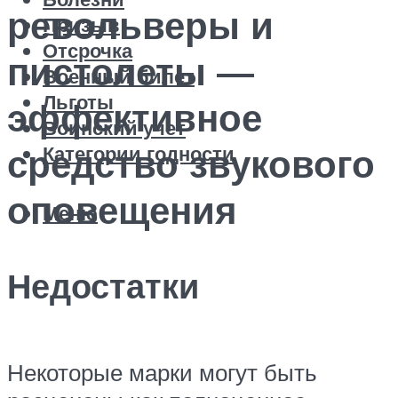
револьверы и
Призыв
Отсрочка
пистолеты —
Военный билет
Льготы
эффективное
Воинский учет
Категории годности
средство звукового
оповещения
Меню
Недостатки
Некоторые марки могут быть