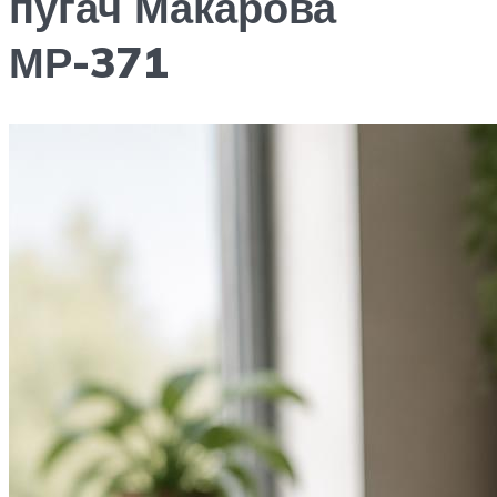
пугач Макарова
МР-371