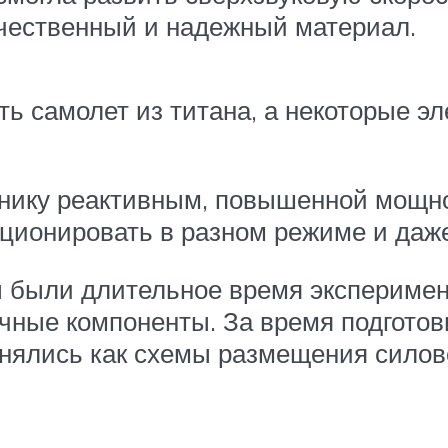
чественный и надежный материал.
ь самолет из титана, а некоторые э
хнику реактивным, повышенной мощно
ционировать в разном режиме и даже
были длительное время эксперимент
чные компоненты. За время подгото
енялись как схемы размещения силов