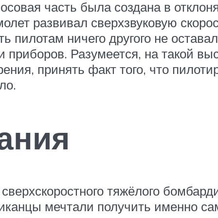
совая часть была создана в отклон
амолет развивал сверхзвуковую скор
ть пилотам ничего другого не остава
приборов. Разумеется, на такой высо
рения, принять факт того, что пилоти
ло.
ания
я сверхскоростного тяжёлого бомбард
иканцы мечтали получить именно сам