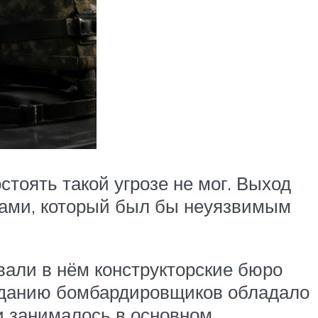
тоять такой угрозе не мог. Выход
тами, который был бы неуязвимым
овали в нём конструкторские бюро
озданию бомбардировщиков обладало
и занималось в основном