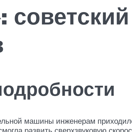
»: советски
в
подробности
тельной машины инженерам приходил
смогла развить сверхзвуковую скорос