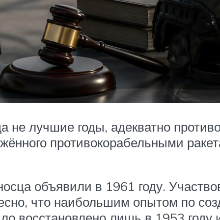
 не лучшие годы, адекватно противос
ружённого противокорабельными раке
оносца объявили в 1961 году. Участв
ересно, что наибольшим опытом по с
ыло восстановлено лишь в 1953 году 