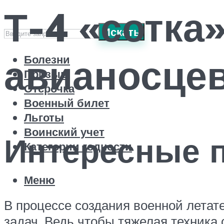
Т-4 «сотка
Искать
авианосце
Болезни
Призыв
Отсрочка
Военный билет
Льготы
Воинский учет
Интересные 
Категории годности
Меню
В процессе создания военной лета
задач. Ведь чтобы тяжелая техника 