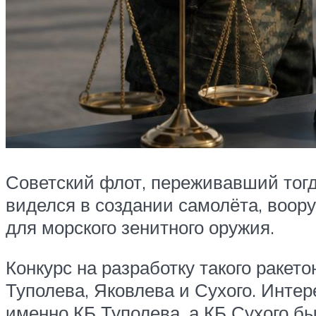
Советский флот, переживавший тогда
виделся в создании самолёта, воо
для морского зенитного оружия.
Конкурс на разработку такого ракет
Туполева, Яковлева и Сухого. Инт
именно КБ Туполева, а КБ Сухого б