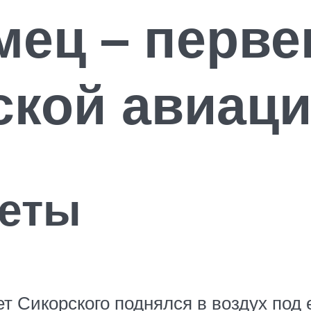
ец – перве
ской авиац
леты
 Сикорского поднялся в воздух под е