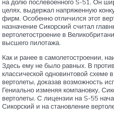
на долю послевоенного S-51. Он шир
целях, выдержал напряженную конк
фирм. Особенно отличился этот вер
назначение Сикорский считал главн
вертолетостроение в Великобритани
высшего пилотажа.
Как и ранее в самолетостроении, н
Здесь ему не было равных. В проти
классической одновинтовой схеме в 
вертолеты, доказав возможность ис
Гениально изменяя компановку, Сик
вертолеты. С лицензии на S-55 нач
Сикорский и на становление вертол