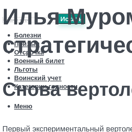
Илья Муром
Искать
стратегиче
Болезни
Призыв
Отсрочка
Военный билет
Льготы
Воинский учет
Снова верто
Категории годности
Меню
Первый экспериментальный вертолет