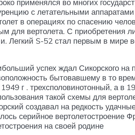
око применялся во многих государств
уренцию с летательными аппаратами
толет в операциях по спасению чело
ым для вертолета. С приобретения л
и. Легкий S-52 стал первым в мире
аибольший успех ждал Сикорского на
воположность бытовавшему в то вре
1949 г . трехсполовинотонный, а в 
пользования такой схемы для вертоле
орский создавал на редкость удачны
алось серийное вертолетостроение 
етостроения на своей родине