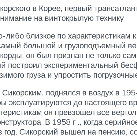
орского в Корее, первый трансатлан
внимание на винтокрылую технику
о-либо близкое по характеристикам к
 самый большой и грузоподъемный в
корды, он был признан не только са
ий построил экспериментальный бес
имого груза и упростить погрузочны
икорским, поднялся в воздух в 1954
ры эксплуатируются до настоящего в
теристикам он превзошел все вертол
структора. В 1958 г ., когда серийно
в год, Сикорский вышел на пенсию, с