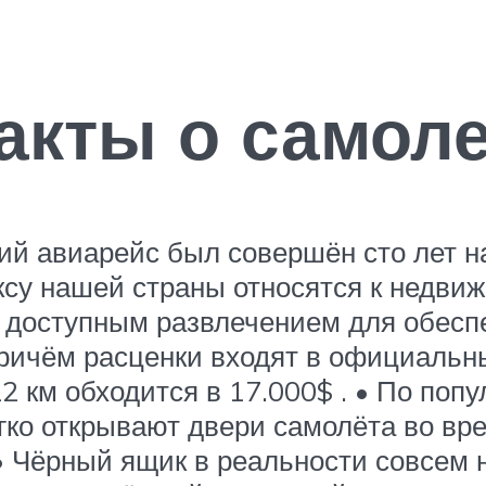
кты о самоле
 авиарейс был совершён сто лет наза
су нашей страны относятся к недвижи
е доступным развлечением для обесп
ричём расценки входят в официальны
22 км обходится в 17.000$ . • По п
гко открывают двери самолёта во вре
 Чёрный ящик в реальности совсем н