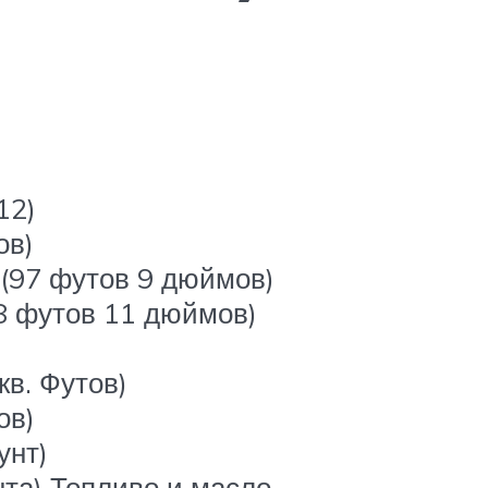
12)
ов)
 (97 футов 9 дюймов)
8 футов 11 дюймов)
кв. Футов)
ов)
унт)
нта) Топливо и масло