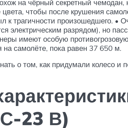
похож на чёрный секретный чемодан, 
 цвета, чтобы после крушения самолё
ыл к трагичности произошедшего. • 
тся электрическим разрядом), но пас
йнеры имеют особую противогрозовую
 на самолёте, пока равен 37 650 м.
ать о том, как придумали колесо и п
характеристик
С-23 В)