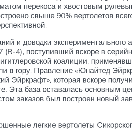
матом перекоса и хвостовым рулевы
остроено свыше 90% вертолетов всег
ерспективной.
ий и доводки экспериментального апп
 (R-4), поступивший вскоре в серий
тигитлеровской коалиции, применявш
ли в гору. Правление «Юнайтед Эйрк
ий Эйркрафт», которая вскоре получ
е. Эта база оставалась основным ц
ростом заказов был построен новый за
ршенные легкие вертолеты Сикорског