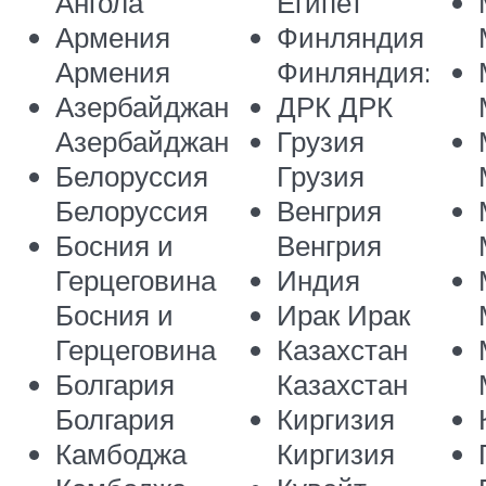
Ангола
Египет
Армения
Финляндия
Армения
Финляндия:
Азербайджан
ДРК ДРК
Азербайджан
Грузия
Белоруссия
Грузия
Белоруссия
Венгрия
Босния и
Венгрия
Герцеговина
Индия
Босния и
Ирак Ирак
Герцеговина
Казахстан
Болгария
Казахстан
Болгария
Киргизия
Камбоджа
Киргизия