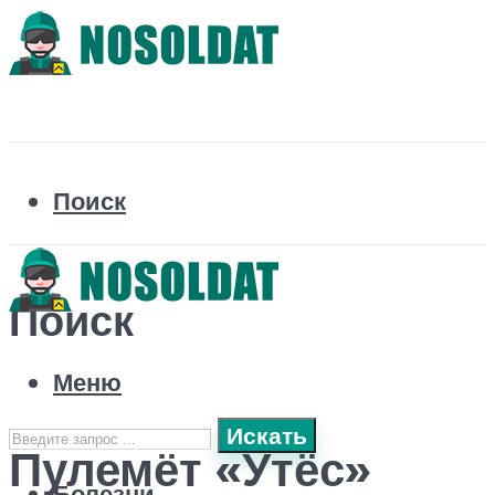
Поиск
Поиск
Меню
Искать
Пулемёт «Утёс»
Болезни