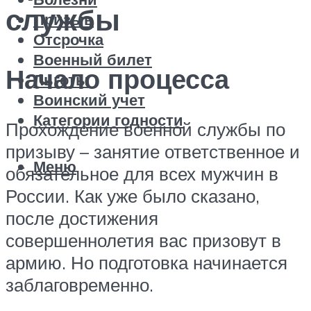
службы
Призыв
Отсрочка
Военный билет
Начало процесса
Льготы
Воинский учет
Категории годности
Прохождение военной службы по
призыву – занятие ответственное и
Меню
обязательное для всех мужчин в
России. Как уже было сказано,
после достижения
совершеннолетия вас призовут в
армию. Но подготовка начинается
заблаговременно.