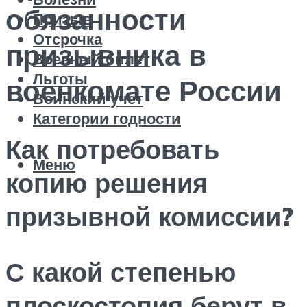
обязанности
Призыв
Отсрочка
призывника в
Военный билет
Льготы
военкомате России
Воинский учет
Категории годности
Как потребовать
Меню
копию решения
призывной комиссии?
С какой степенью
плоскостопия берут в