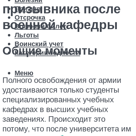
призывника после
Призыв
Отсрочка
военной кафедры
Военный билет
Льготы
Воинский учет
Общие моменты
Категории годности
Меню
Полного освобождения от армии
удостаиваются только студенты
специализированных учебных
кафедрах в высших учебных
заведениях. Происходит это
потому, что после университета им