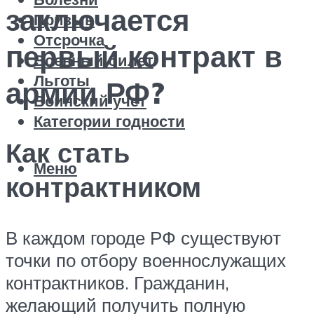
заключается
Призыв
Отсрочка
первый контракт в
Военный билет
Льготы
армии РФ?
Воинский учет
Категории годности
Как стать
Меню
контрактником
В каждом городе РФ существуют
точки по отбору военнослужащих
контрактников. Гражданин,
желающий получить полную