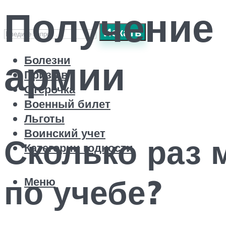
Получение
Искать
армии
Болезни
Призыв
Отсрочка
Военный билет
Льготы
Воинский учет
Сколько раз 
Категории годности
по учебе?
Меню