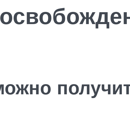
 освобожден
можно получит