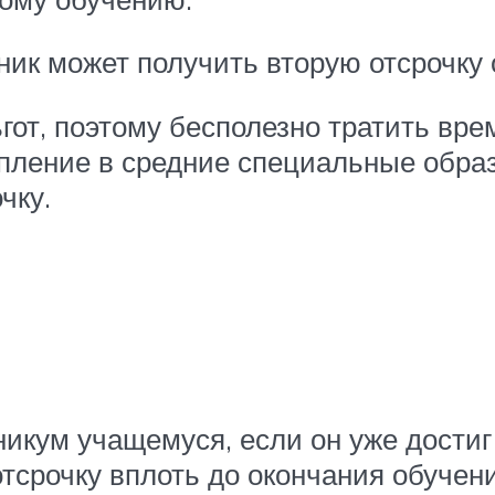
ник может получить вторую отсрочку 
гот, поэтому бесполезно тратить врем
упление в средние специальные обра
чку.
никум учащемуся, если он уже дости
тсрочку вплоть до окончания обучени