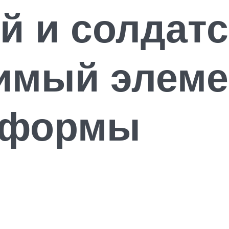
й и солдатс
имый элеме
 формы