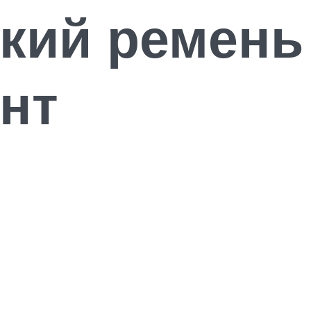
кий ремень
нт