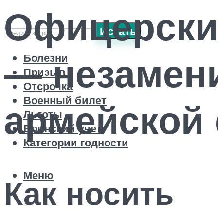
Офицерски
Искать
— незамен
Болезни
Призыв
Отсрочка
Военный билет
армейской
Льготы
Воинский учет
Категории годности
Меню
Как носить