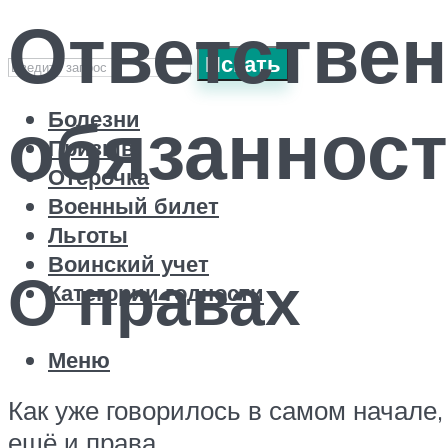
Ответствен
Искать
обязаннос
Болезни
Призыв
Отсрочка
Военный билет
Льготы
Воинский учет
О правах
Категории годности
Меню
Как уже говорилось в самом начале,
ещё и права.