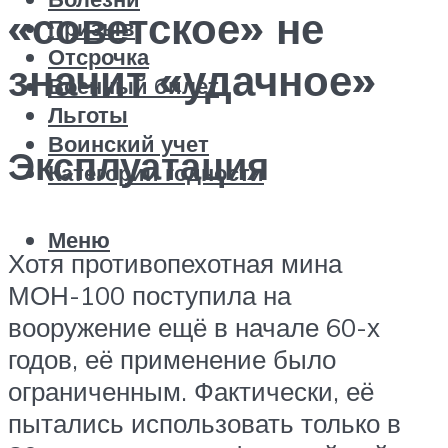
«советское» не
Призыв
Отсрочка
значит «удачное»
Военный билет
Льготы
Воинский учет
Эксплуатация
Категории годности
Меню
Хотя противопехотная мина
МОН-100 поступила на
вооружение ещё в начале 60-х
годов, её применение было
ограниченным. Фактически, её
пытались использовать только в