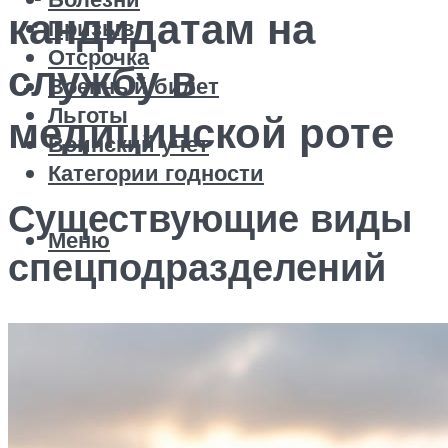
кандидатам на
Призыв
Отсрочка
службу в
Военный билет
Льготы
медицинской роте
Воинский учет
Категории годности
Существующие виды
Меню
спецподразделений