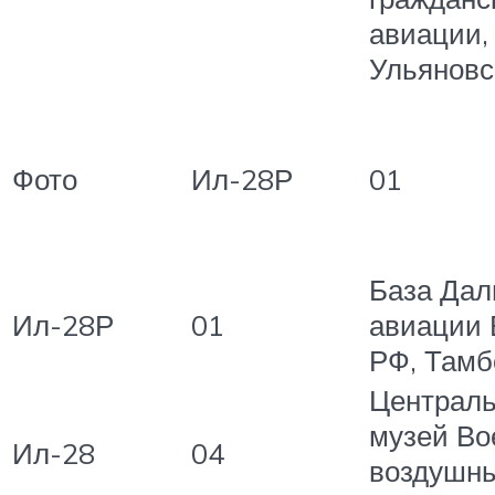
авиации,
Ульяновс
Фото
Ил-28Р
01
База Дал
Ил-28Р
01
авиации
РФ, Тамб
Централ
музей Во
Ил-28
04
воздушны