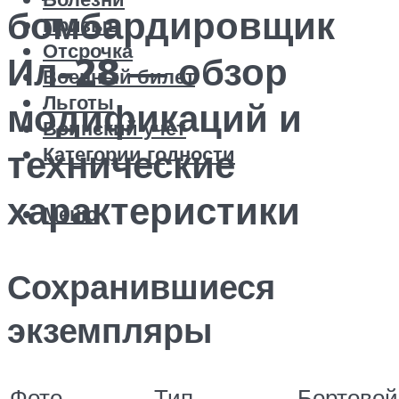
бомбардировщик
Призыв
Отсрочка
Ил-28 — обзор
Военный билет
Льготы
модификаций и
Воинский учет
Категории годности
технические
характеристики
Меню
Сохранившиеся
экземпляры
Фото
Тип
Бортовой