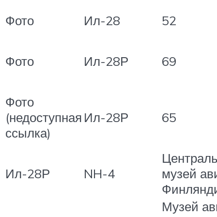
Фото
Ил-28
52
Фото
Ил-28Р
69
Фото
(недоступная
Ил-28Р
65
ссылка)
Централ
Ил-28Р
NH-4
музей ав
Финлянд
Музей ав