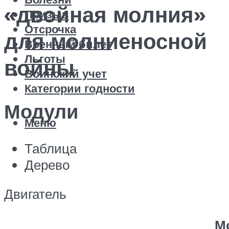
«двойная молния»
Призыв
Отсрочка
для молниеносной
Военный билет
Льготы
войны
Воинский учет
Категории годности
Модули
Меню
Таблица
Дерево
Двигатель
М