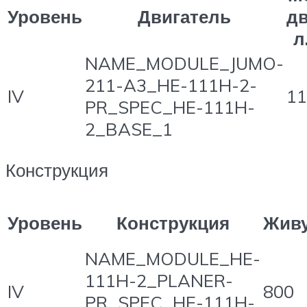
Уровень
Двигатель
дв
л
NAME_MODULE_JUMO-
211-A3_HE-111H-2-
IV
11
PR_SPEC_HE-111H-
2_BASE_1
Конструкция
Уровень
Конструкция
Живу
NAME_MODULE_HE-
111H-2_PLANER-
IV
800
PR_SPEC_HE-111H-