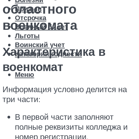
областного
Призыв
Отсрочка
военкомата
Военный билет
Льготы
Воинский учет
Характеристика в
Категории годности
военкомат
Меню
Информация условно делится на
три части:
В первой части заполняют
полные реквизиты колледжа и
номер регистрации.