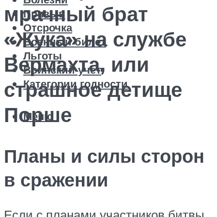
мрачный брат
Призыв
Отсрочка
«Жука» на службе
Военный билет
Льготы
Вермахта, или
Воинский учет
Категории годности
страшное детище
Порше
Меню
Планы и силы сторон
в сражении
Если с планами участников битвы