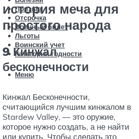
история меча для
Призыв
Отсрочка
простого народа
Военный билет
Льготы
Воинский учет
9 Кинжал
Категории годности
бесконечности
Меню
Кинжал Бесконечности,
считающийся лучшим кинжалом в
Stardew Valley, — это оружие,
которое нужно создать, а не найти
или купить. Чтобы сделать это,