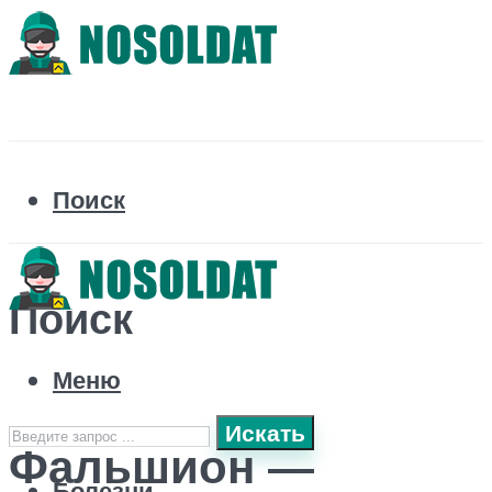
Поиск
Поиск
Меню
Искать
Фальшион —
Болезни