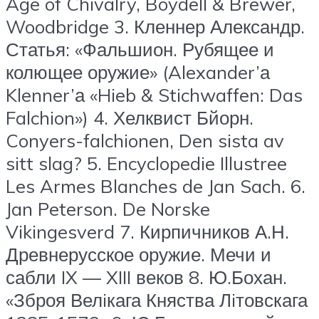
Age of Chivalry, Boydell & Brewer,
Woodbridge 3. Кленнер Александр.
Статья: «Фальшион. Рубящее и
колющее оружие» (Alexander’а
Klenner’а «Hieb & Stichwaffen: Das
Falchion») 4. Хелквист Бйорн.
Conyers-falchionen, Den sista av
sitt slag? 5. Encyclopedie Illustree
Les Armes Blanches de Jan Sach. 6.
Jan Peterson. De Norske
Vikingesverd 7. Кирпичников А.Н.
Древнерусское оружие. Мечи и
сабли IX — XIII веков 8. Ю.Бохан.
«Зброя Велiкага Княства Лiтовскага