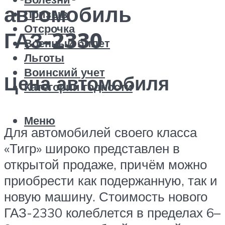
автомобиль
Призыв
Отсрочка
ГАЗ-2330
Военный билет
Льготы
Воинский учет
Цена автомобиля
Категории годности
Меню
Для автомобилей своего класса
«Тигр» широко представлен в
открытой продаже, причём можно
приобрести как подержанную, так и
новую машину. Стоимость нового
ГАЗ-2330 колеблется в пределах 6–