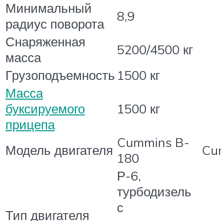
Минимальный
8,9
радиус поворота
Снаряженная
5200/4500 кг
масса
Грузоподъемность
1500 кг
Масса
буксируемого
1500 кг
прицепа
Cummins B-
Модель двигателя
Cu
180
Р-6,
турбодизель
с
Тип двигателя