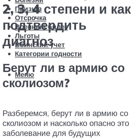
2, 3, 4 степени и как
Призыв
Отсрочка
подтвердить
Военный билет
Льготы
диагноз
Воинский учет
Категории годности
Берут ли в армию со
Меню
сколиозом?
Разберемся, берут ли в армию со
сколиозом и насколько опасно это
заболевание для будущих