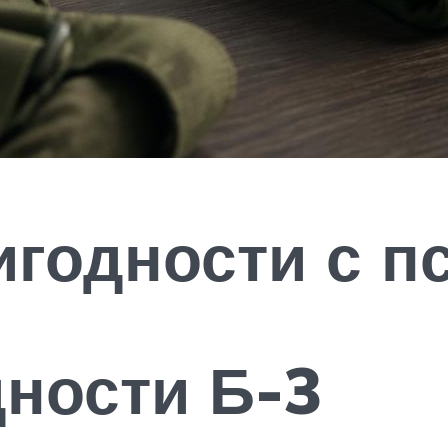
игодности с п
дности Б-3