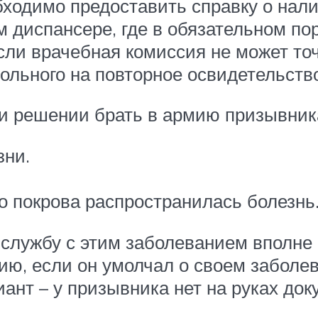
одимо предоставить справку о нали
диспансере, где в обязательном пор
сли врачебная комиссия не может то
больного на повторное освидетельств
 решении брать в армию призывника
зни.
го покрова распространилась болезнь
 службу с этим заболеванием вполне 
ю, если он умолчал о своем заболев
ант – у призывника нет на руках до