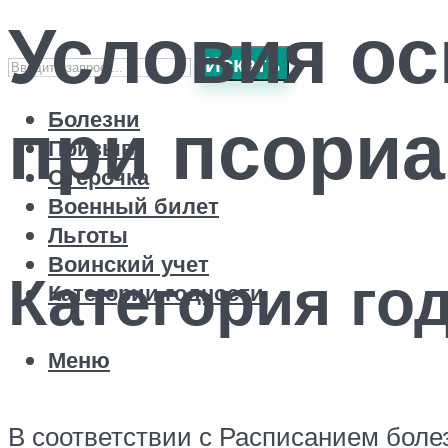
Условия ос
Искать
при псориа
Болезни
Призыв
Отсрочка
Военный билет
Льготы
Воинский учет
Категория го
Категории годности
Меню
В соответствии с Расписанием боле