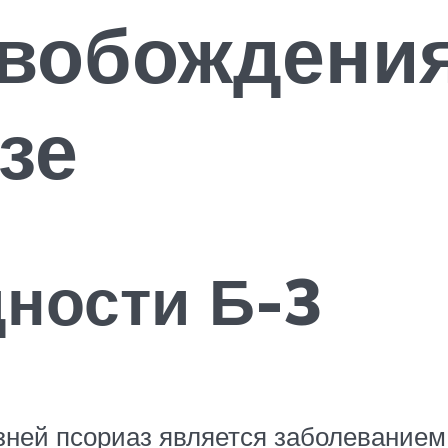
вобождения
зе
дности Б-3
зней псориаз является заболеванием