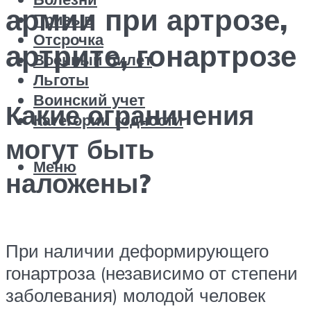
армии при артрозе,
Призыв
Отсрочка
артрите, гонартрозе
Военный билет
Льготы
Воинский учет
Какие ограничения
Категории годности
могут быть
Меню
наложены?
При наличии деформирующего
гонартроза (независимо от степени
заболевания) молодой человек