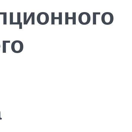
пционного
го
а