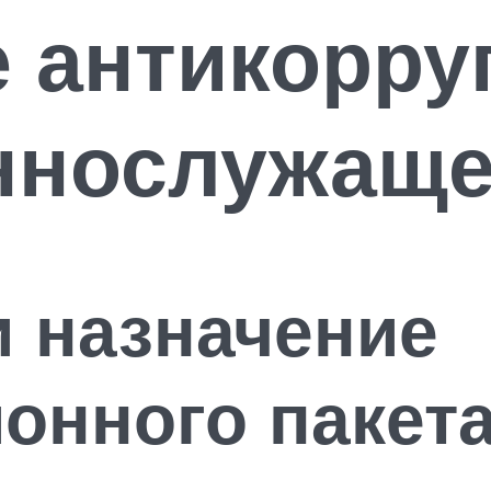
 антикорру
еннослужаще
 назначение
онного пакет