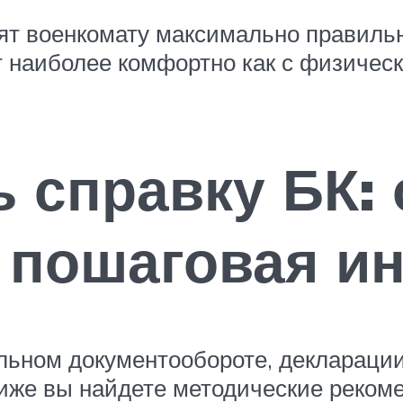
лят военкомату максимально правиль
т наиболее комфортно как с физическо
ь справку БК:
 пошаговая и
льном документообороте, декларации
иже вы найдете методические реком