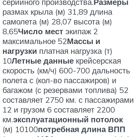
серийного производства.
Размеры
размах крыла (м) 31,89 длина
самолета (м) 28,07 высота (м)
8,65
Число мест
экипаж 2
максимальное 52
Массы и
нагрузки
платная нагрузка (т)
10
Летные данные
крейсерская
скорость (км/ч) 600-700 дальность
полета с (кол-во пассажиров) и
багажом (с резервами топлива) 52
составляет 2750 км. с пассажирами
12 и грузом 6 составляет 2200
км.
эксплуатационный потолок
(м) 10100
потребная длина ВПП