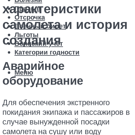
характеристики
Призыв
Отсрочка
самолета и история
Военный билет
Льготы
создания
Воинский учет
Категории годности
Аварийное
Меню
оборудование
Для обеспечения экстренного
покидания экипажа и пассажиров в
случае вынужденной посадки
самолета на сушу или воду