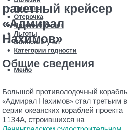
ракетный крейсер
Призыв
Отсрочка
«Адмирал
Военный билет
Льготы
Нахимов»
Воинский учет
Категории годности
Общие сведения
Меню
Большой противолодочный корабль
«Адмирал Нахимов» стал третьим в
серии океанских кораблей проекта
1134А, строившихся на
Ленинградском судостроительном