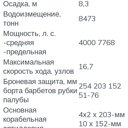
Осадка, м
8,3
Водоизмещение,
8473
тонн
Мощность, л. с.
-средняя
4000 7768
-предельная
Максимальная
16,7
скорость хода, узлов
Броневая защита, мм
254 203 152
борта барбетов рубки
51-76
палубы
Основная
4х2 х 203-мм
корабельная
10 х 152-мм
артиллерия